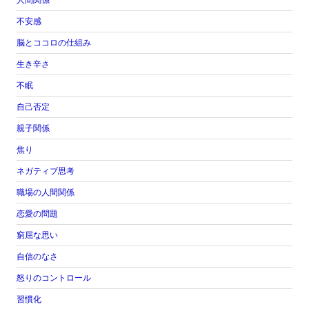
不安感
脳とココロの仕組み
生き辛さ
不眠
自己否定
親子関係
焦り
ネガティブ思考
職場の人間関係
恋愛の問題
窮屈な思い
自信のなさ
怒りのコントロール
習慣化