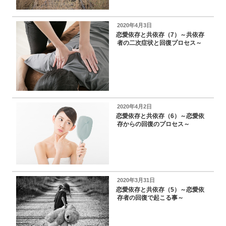
投
2020年4月3日
稿
恋愛依存と共依存（7）～共依存
日:
者の二次症状と回復プロセス～
投
2020年4月2日
稿
恋愛依存と共依存（6）～恋愛依
日:
存からの回復のプロセス～
投
2020年3月31日
稿
恋愛依存と共依存（5）～恋愛依
日:
存者の回復で起こる事～