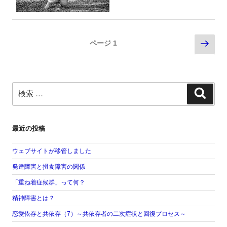
投
次
ページ
1
稿
の
ナ
ペ
ビ
ー
ゲ
検
ー
ジ
検
索:
シ
索
ョ
ン
最近の投稿
ウェブサイトが移管しました
発達障害と摂食障害の関係
「重ね着症候群」って何？
精神障害とは？
恋愛依存と共依存（7）～共依存者の二次症状と回復プロセス～