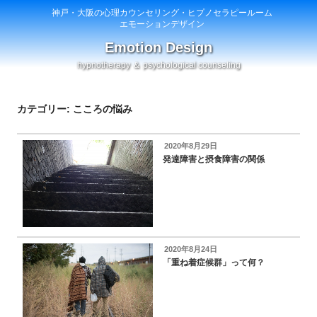
神戸・大阪の心理カウンセリング・ヒプノセラピールーム
エモーションデザイン
Emotion Design
hypnotherapy ＆ psychological counseling
カテゴリー: こころの悩み
投
2020年8月29日
稿
発達障害と摂食障害の関係
日:
投
2020年8月24日
稿
「重ね着症候群」って何？
日: