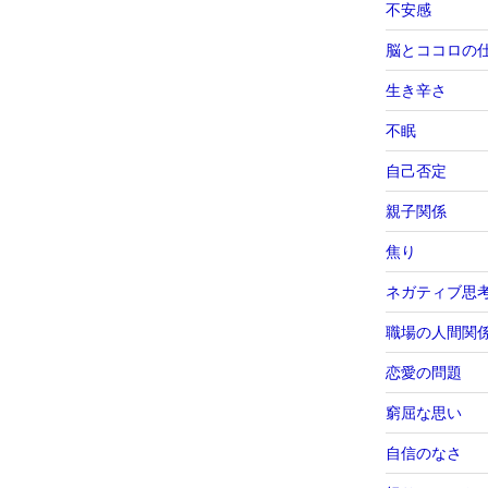
不安感
脳とココロの
生き辛さ
不眠
自己否定
親子関係
焦り
ネガティブ思
職場の人間関
恋愛の問題
窮屈な思い
自信のなさ