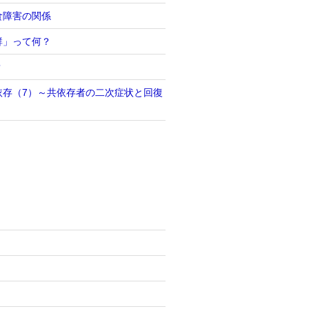
食障害の関係
群」って何？
？
依存（7）～共依存者の二次症状と回復