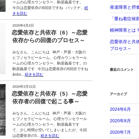
ームの心理カウンセラー、駒居義基です。
発達障害と摂
今日は恋愛依存の6回目ですね バックナ...
続
きを読む
「重ね着症候
投
2020年4月2日
精神障害とは
稿
恋愛依存と共依存（6）～恋愛
日:
依存からの回復のプロセス～
恋愛依存と共
プロセス～
みなさん、こんにちは 神戸・芦屋・大阪の
ヒプノセラピールーム、心理カウンセラール
ームの心理カウンセラー、駒居義基です。の
駒居義基です 今日は恋愛依存の6回目ですね
最近のコメント
&nbs...
続きを読む
投
2020年3月31日
稿
恋愛依存と共依存（5）～恋愛
アーカイブ
日:
依存者の回復で起こる事～
2024年6月
みなさん、こんにちは 神戸・芦屋・大阪の
ヒプノセラピールーム、心理カウンセラール
2020年8月
ームの心理カウンセラー、駒居義基です
て、少し時間が空いてしまいましたが、今回
2020年7月
は恋愛依存の5...
続きを読む