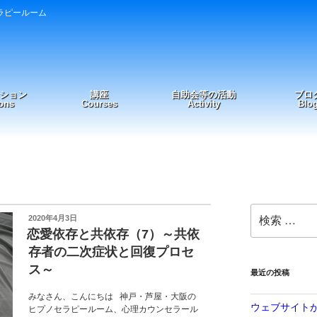
ラピールーム
ション
講座
自助会等の活動
ブロ
ons
Courses
Activity
Blo
検
投
2020年4月3日
索:
稿
恋愛依存と共依存（7）～共依
日:
存者の二次症状と回復プロセ
ス～
最近の投稿
みなさん、こんにちは 神戸・芦屋・大阪の
ウェブサイト
ヒプノセラピールーム、心理カウンセラール