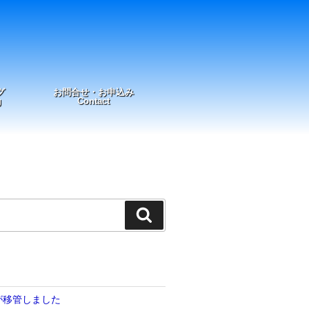
グ
お問合せ・お申込み
g
Contact
検
索
が移管しました