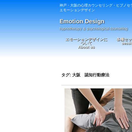
神戸・大阪の心理カウンセリング・ヒプノセ
エモーションデザイン
Emotion Design
hypnotherapy ＆ psychological counseling
エモーションデザインに
各種セッ
ついて
sessi
About us
タグ: 大阪 認知行動療法