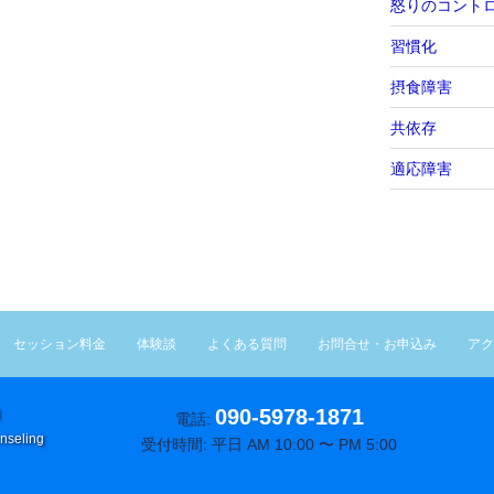
怒りのコント
習慣化
摂食障害
共依存
適応障害
セッション料金
体験談
よくある質問
お問合せ・お申込み
アク
090-5978-1871
電話:
nseling
受付時間: 平日 AM 10:00 〜 PM 5:00