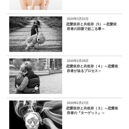
投
2020年3月31日
稿
恋愛依存と共依存（5）～恋愛依
日:
存者の回復で起こる事～
投
2020年2月28日
稿
恋愛依存と共依存（４）～恋愛依
日:
存者が辿るプロセス～
投
2020年2月27日
稿
恋愛依存と共依存（３）～恋愛依
日:
存者の『ターゲット』～