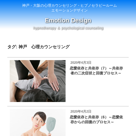
神戸・大阪の心理カウンセリング・ヒプノセラピールーム
エモーションデザイン
Emotion Design
hypnotherapy ＆ psychological counseling
タグ: 神戸 心理カウンセリング
投
2020年4月3日
稿
恋愛依存と共依存（7）～共依存
日:
者の二次症状と回復プロセス～
投
2020年4月2日
稿
恋愛依存と共依存（6）～恋愛依
日:
存からの回復のプロセス～