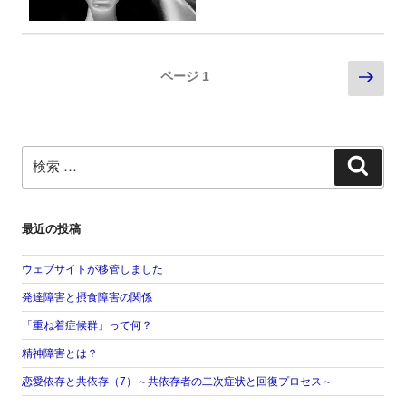
投
次
ページ
1
稿
の
ナ
ペ
ビ
ー
ゲ
検
ー
ジ
検
索:
シ
索
ョ
ン
最近の投稿
ウェブサイトが移管しました
発達障害と摂食障害の関係
「重ね着症候群」って何？
精神障害とは？
恋愛依存と共依存（7）～共依存者の二次症状と回復プロセス～