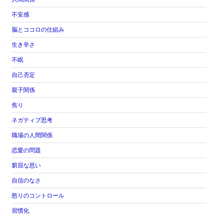
不安感
脳とココロの仕組み
生き辛さ
不眠
自己否定
親子関係
焦り
ネガティブ思考
職場の人間関係
恋愛の問題
窮屈な思い
自信のなさ
怒りのコントロール
習慣化