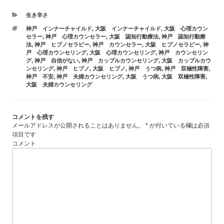
カ
生き辛さ
テ
タ
神戸 インナーチャイルド
,
大阪 インナーチャイルド
,
大阪 心理カウン
ゴ
グ
セラー
,
神戸 心理カウンセラー
,
大阪 認知行動療法
,
神戸 認知行動療
リ
法
,
神戸 ヒプノセラピー
,
神戸 カウンセラー
,
大阪 ヒプノセラピー
,
神
ー
戸 心理カウンセリング
,
大阪 心理カウンセリング
,
神戸 カウンセリン
グ
,
神戸 自信がない
,
神戸 カップルカウンセリング
,
大阪 カップルカウ
ンセリング
,
神戸 ヒプノ
,
大阪 ヒプノ
,
神戸 うつ病
,
神戸 双極性障害
,
神戸 不安
,
神戸 夫婦カウンセリング
,
大阪 うつ病
,
大阪 双極性障害
,
大阪 夫婦カウンセリング
コメントを残す
メールアドレスが公開されることはありません。
*
が付いている欄は必須
項目です
コメント