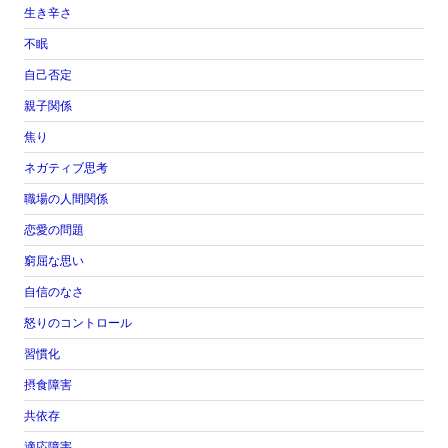
生き辛さ
不眠
自己否定
親子関係
焦り
ネガティブ思考
職場の人間関係
恋愛の問題
窮屈な思い
自信のなさ
怒りのコントロール
習慣化
摂食障害
共依存
適応障害