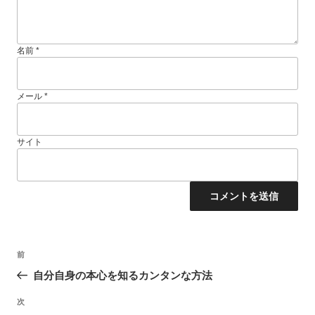
名前
*
メール
*
サイト
投
過
前
稿
去
ナ
自分自身の本心を知るカンタンな方法
ビ
の
ゲ
投
ー
次
次
稿
シ
の