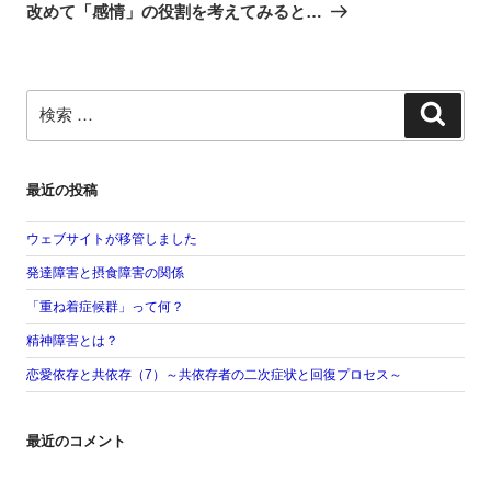
改めて「感情」の役割を考えてみると…
ョ
投
ン
稿
検
検
索:
索
最近の投稿
ウェブサイトが移管しました
発達障害と摂食障害の関係
「重ね着症候群」って何？
精神障害とは？
恋愛依存と共依存（7）～共依存者の二次症状と回復プロセス～
最近のコメント