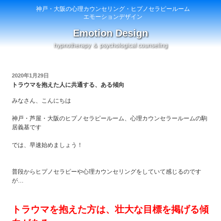
神戸・大阪の心理カウンセリング・ヒプノセラピールーム
エモーションデザイン
Emotion Design
hypnotherapy ＆ psychological counseling
投
2020年1月29日
稿
トラウマを抱えた人に共通する、ある傾向
日:
みなさん、こんにちは
神戸・芦屋・大阪のヒプノセラピールーム、心理カウンセラールームの駒
居義基です
では、早速始めましょう！
普段からヒプノセラピーや心理カウンセリングをしていて感じるのです
が…
トラウマを抱えた方は、壮大な目標を掲げる傾