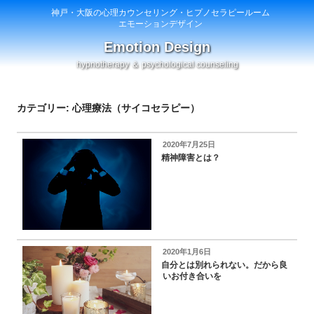
神戸・大阪の心理カウンセリング・ヒプノセラピールーム
エモーションデザイン
Emotion Design
hypnotherapy ＆ psychological counseling
カテゴリー: 心理療法（サイコセラピー）
投
2020年7月25日
稿
精神障害とは？
日:
投
2020年1月6日
稿
自分とは別れられない。だから良
日:
いお付き合いを