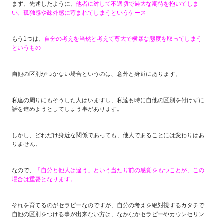
まず、先述したように、
他者に対して不適切で過大な期待を抱いてしま
い、孤独感や疎外感に苛まれてしまうというケース
もう1つは、
自分の考えを当然と考えて尊大で横暴な態度を取ってしまう
というもの
自他の区別がつかない場合というのは、意外と身近にあります。
私達の周りにもそうした人はいますし、私達も時に自他の区別を付けずに
話を進めようとしてしまう事があります。
しかし、どれだけ身近な関係であっても、他人であることには変わりはあ
りません。
なので、
「自分と他人は違う」という当たり前の感覚をもつことが、この
場合は重要となります。
それを育てるのがセラピーなのですが、自分の考えを絶対視するカタチで
自他の区別をつける事が出来ない方は、なかなかセラピーやカウンセリン