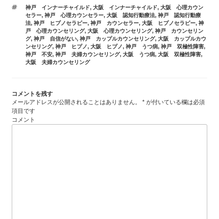
テ
タ
神戸 インナーチャイルド
,
大阪 インナーチャイルド
,
大阪 心理カウン
ゴ
グ
セラー
,
神戸 心理カウンセラー
,
大阪 認知行動療法
,
神戸 認知行動療
リ
法
,
神戸 ヒプノセラピー
,
神戸 カウンセラー
,
大阪 ヒプノセラピー
,
神
ー
戸 心理カウンセリング
,
大阪 心理カウンセリング
,
神戸 カウンセリン
グ
,
神戸 自信がない
,
神戸 カップルカウンセリング
,
大阪 カップルカウ
ンセリング
,
神戸 ヒプノ
,
大阪 ヒプノ
,
神戸 うつ病
,
神戸 双極性障害
,
神戸 不安
,
神戸 夫婦カウンセリング
,
大阪 うつ病
,
大阪 双極性障害
,
大阪 夫婦カウンセリング
コメントを残す
メールアドレスが公開されることはありません。
*
が付いている欄は必須
項目です
コメント