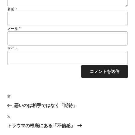
名前
*
メール
*
サイト
投
過
前
稿
去
ナ
悪いのは相手ではなく「期待」
ビ
の
ゲ
投
ー
次
次
稿
シ
の
トラウマの根底にある「不信感」
ョ
投
ン
稿