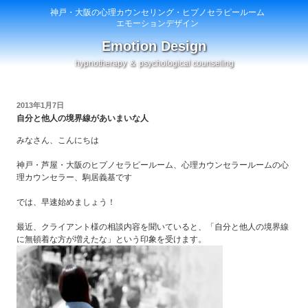
神戸・大阪の心理カウンセリング・ヒプノセラピールーム
エモーションデザイン
Emotion Design
hypnotherapy ＆ psychological counseling
投
2013年1月7日
稿
自分と他人の境界線があいまいな人
日:
みなさん、こんにちは
神戸・芦屋・大阪のヒプノセラピールーム、心理カウンセラールームの心
理カウンセラー、駒居義基です
では、早速始めましょう！
最近、クライアント様の相談内容を聞いていると、「自分と他人の境界線
に無頓着な方が増えたな」という印象を受けます。