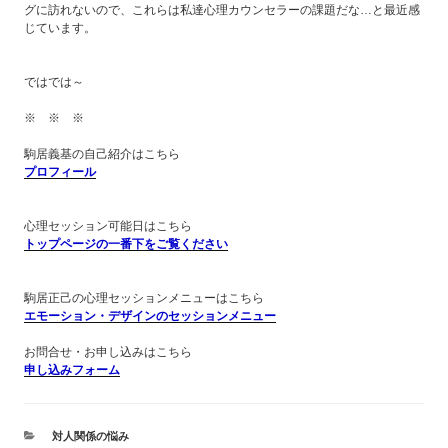
グに訪れないので、これらは私達心理カウンセラーの課題だな…と最近感
じています。
ではでは～
※ ※ ※
駒居義基の自己紹介はこちら
プロフィール
心理セッション可能日はこちら
トップページの一番下をご覧ください
駒居正己の心理セッションメニューはこちら
エモーション・デザインのセッションメニュー
お問合せ・お申し込みはこちら
申し込みフォーム
カ
対人関係の悩み