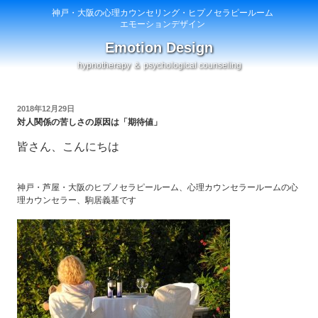
神戸・大阪の心理カウンセリング・ヒプノセラピールーム
エモーションデザイン
Emotion Design
hypnotherapy ＆ psychological counseling
投
2018年12月29日
稿
対人関係の苦しさの原因は「期待値」
日:
皆さん、こんにちは
神戸・芦屋・大阪のヒプノセラピールーム、心理カウンセラールームの心
理カウンセラー、駒居義基です