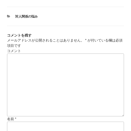
カ
対人関係の悩み
テ
ゴ
リ
コメントを残す
ー
メールアドレスが公開されることはありません。
*
が付いている欄は必須
項目です
コメント
名前
*