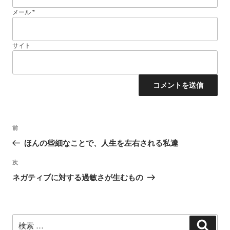
メール
*
サイト
投
過
前
稿
去
ナ
ほんの些細なことで、人生を左右される私達
ビ
の
ゲ
投
ー
次
次
稿
シ
の
ネガティブに対する過敏さが生むもの
ョ
投
ン
稿
検
検
索: