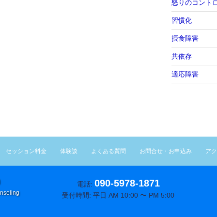
怒りのコント
習慣化
摂食障害
共依存
適応障害
セッション料金
体験談
よくある質問
お問合せ・お申込み
アク
090-5978-1871
電話:
nseling
受付時間: 平日 AM 10:00 〜 PM 5:00