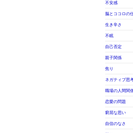
不安感
脳とココロの
生き辛さ
不眠
自己否定
親子関係
焦り
ネガティブ思
職場の人間関
恋愛の問題
窮屈な思い
自信のなさ