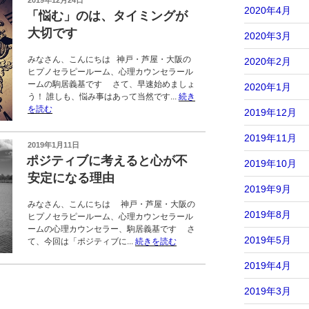
投
2019年12月24日
2020年4月
稿
「悩む」のは、タイミングが
日:
大切です
2020年3月
みなさん、こんにちは 神戸・芦屋・大阪の
2020年2月
ヒプノセラピールーム、心理カウンセラール
ームの駒居義基です さて、早速始めましょ
2020年1月
う！ 誰しも、悩み事はあって当然です...
続き
を読む
2019年12月
2019年11月
投
2019年1月11日
稿
ポジティブに考えると心が不
2019年10月
日:
安定になる理由
2019年9月
みなさん、こんにちは 神戸・芦屋・大阪の
2019年8月
ヒプノセラピールーム、心理カウンセラール
ームの心理カウンセラー、駒居義基です さ
2019年5月
て、今回は「ポジティブに...
続きを読む
2019年4月
2019年3月