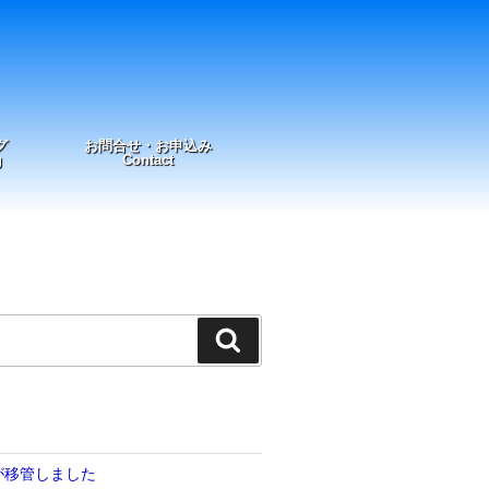
グ
お問合せ・お申込み
g
Contact
検
索
が移管しました