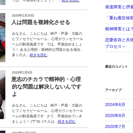
では、早速始めましょう！ ...
続きを読む
発達障害と摂
投
2020年1月20日
「重ね着症候
稿
人は問題を複雑化させる
日:
精神障害とは
みなさん、こんにちは 神戸・芦屋・大阪の
ヒプノセラピールーム、心理カウンセラール
恋愛依存と共
ームの駒居義基です では、早速始めましょ
プロセス～
う！ ある心理的・精神的な問題がある場合、
多くの人...
続きを読む
最近のコメント
投
2020年1月9日
稿
意志のチカラで精神的・心理
日:
的な問題は解決しないんです
アーカイブ
よ
2024年6月
みなさん、こんにちは 神戸・芦屋・大阪の
ヒプノセラピールーム、心理カウンセラール
2020年8月
ームの駒居義基です さて、早速始めていき
ましょう！ (‘∇^d) ☆!! 人は...
続きを読む
2020年7月