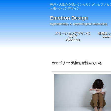
神戸・大阪の心理カウンセリング・ヒプノセ
エモーションデザイン
Emotion Design
hypnotherapy ＆ psychological counseling
エモーションデザインに
各種セッ
ついて
sessi
About us
カテゴリー: 気持ちが沈んでいる