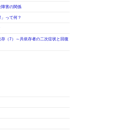
食障害の関係
群」って何？
？
依存（7）～共依存者の二次症状と回復