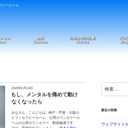
ラピールーム
ション
講座
自助会等の活動
ブロ
ons
Courses
Activity
Blo
検
投
2020年2月14日
索:
稿
もし、メンタルを痛めて動け
日:
なくなったら
最近の投稿
みなさん、こんにちは 神戸・芦屋・大阪の
ヒプノセラピールーム、心理カウンセラール
ームの心理カウンセラー、駒居義基です。
ウェブサイト