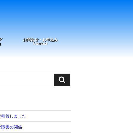
グ
お問合せ・お申込み
g
Contact
検
索
が移管しました
食障害の関係