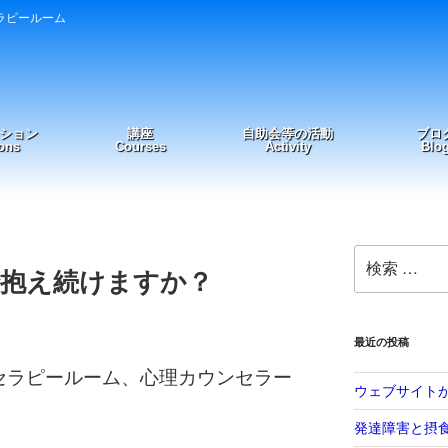
ラピールーム
ション
講座
自助会等の活動
ブロ
ons
Courses
Activity
Blo
検
抱え続けますか？
索:
最近の投稿
セラピールーム、心理カウンセラー
ウェブサイト
発達障害と摂