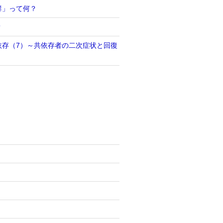
群」って何？
？
依存（7）～共依存者の二次症状と回復