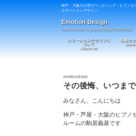
神戸・大阪の心理カウンセリング・ヒプノセ
エモーションデザイン
Emotion Design
hypnotherapy ＆ psychological counseling
エモーションデザインに
各種セッ
ついて
sessi
About us
投
2019年10月28日
稿
その後悔、いつまで
日:
みなさん、こんにちは
神戸・芦屋・大阪のヒプノ
ルームの駒居義基です