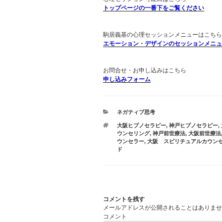
トップページの一番下をご覧ください
駒居義基の心理セッションメニューはこちら
エモーション・デザインのセッションメニュ
お問合せ・お申し込みはこちら
申し込みフォーム
カ
ネガティブ思考
テ
タ
大阪ヒプノセラピー
,
神戸ヒプノセラピー
,
ゴ
グ
ウンセリング
,
神戸前世療法
,
大阪前世療法
リ
ウンセラー
,
大阪 スピリチュアルカウン
ー
ド
コメントを残す
メールアドレスが公開されることはありませ
コメント