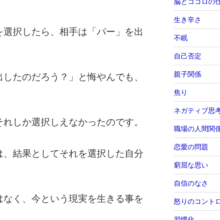
脳とココロの
生き辛さ
を選択したら、相手は「パー」を出
不眠
自己否定
親子関係
出したのだろう？」と悔やんでも、
焦り
ネガティブ思
それしか選択しえなかったのです。
職場の人間関
恋愛の問題
は、結果としてそれを選択した自分
窮屈な思い
自信のなさ
はなく、今という現実を生きる事を
怒りのコント
習慣化