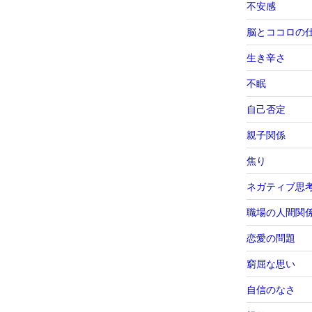
不安感
脳とココロの
生き辛さ
不眠
自己否定
親子関係
焦り
ネガティブ思
職場の人間関
恋愛の問題
窮屈な思い
自信のなさ