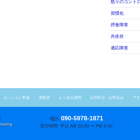
怒りのコント
習慣化
摂食障害
共依存
適応障害
セッション料金
体験談
よくある質問
お問合せ・お申込み
アク
090-5978-1871
電話:
nseling
受付時間: 平日 AM 10:00 〜 PM 5:00