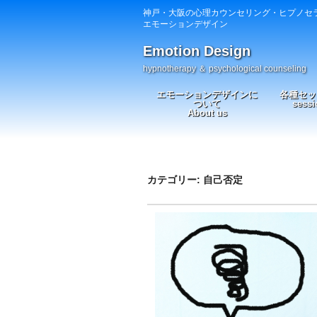
神戸・大阪の心理カウンセリング・ヒプノセ
エモーションデザイン
Emotion Design
hypnotherapy ＆ psychological counseling
エモーションデザインに
各種セッ
ついて
sessi
About us
カテゴリー: 自己否定