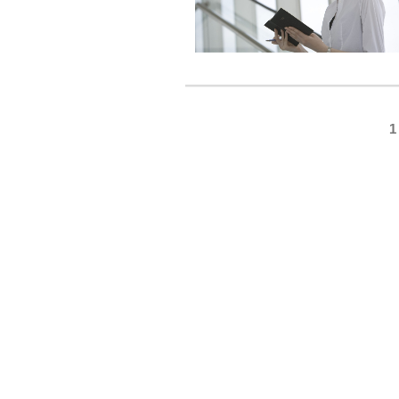
投
1
稿
ナ
ビ
ゲ
ー
シ
ョ
ン