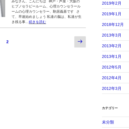
みなさん、こんにちは 神戸・芦屋・大阪の
2019年2月
ヒプノセラピールーム、心理カウンセラール
ームの心理カウンセラー、駒居義基です さ
2019年1月
て、早速始めましょう 私達の脳は、私達が生
き残る事...
続きを読む
2018年12月
2013年3月
次
ペ
ペ
2
2013年2月
の
ー
ー
ペ
ジ
ジ
2013年1月
ー
2012年5月
ジ
2012年4月
2012年3月
カテゴリー
未分類