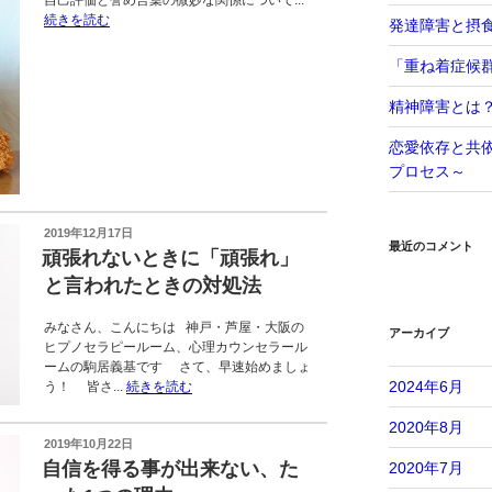
自己評価と誉め言葉の微妙な関係について...
続きを読む
発達障害と摂
「重ね着症候
精神障害とは
恋愛依存と共
プロセス～
投
2019年12月17日
最近のコメント
稿
頑張れないときに「頑張れ」
日:
と言われたときの対処法
みなさん、こんにちは 神戸・芦屋・大阪の
アーカイブ
ヒプノセラピールーム、心理カウンセラール
ームの駒居義基です さて、早速始めましょ
2024年6月
う！ 皆さ...
続きを読む
2020年8月
投
2019年10月22日
稿
自信を得る事が出来ない、た
2020年7月
日: