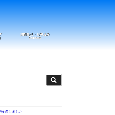
グ
お問合せ・お申込み
g
Contact
検
索
が移管しました