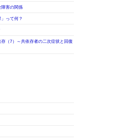
食障害の関係
群」って何？
？
依存（7）～共依存者の二次症状と回復