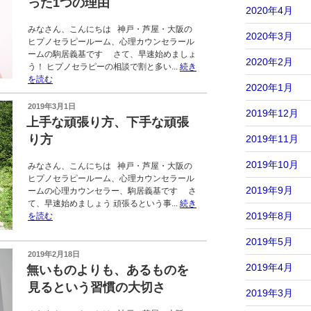
った1つの理由
2020年4月
みなさん、こんにちは 神戸・芦屋・大阪の
2020年3月
ヒプノセラピールーム、心理カウンセラール
ームの駒居義基です さて、早速始めましょ
2020年2月
う！ ヒプノセラピーの相談で割と多い...
続き
を読む
2020年1月
投
2019年3月1日
2019年12月
稿
上手な頑張り方、下手な頑張
日:
り方
2019年11月
2019年10月
みなさん、こんにちは 神戸・芦屋・大阪の
ヒプノセラピールーム、心理カウンセラール
2019年9月
ームの心理カウンセラー、駒居義基です さ
て、早速始めましょう 頑張るという事...
続き
2019年8月
を読む
2019年5月
投
2019年2月18日
稿
2019年4月
無いものよりも、あるものを
日:
見るという習慣の大切さ
2019年3月