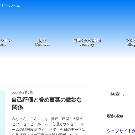
ラピールーム
ション
講座
自助会等の活動
ブロ
ons
Courses
Activity
Blo
検
投
2020年1月7日
索:
稿
自己評価と誉め言葉の微妙な
日:
関係
最近の投稿
みなさん、こんにちは 神戸・芦屋・大阪の
ヒプノセラピールーム、心理カウンセラール
ームの駒居義基です さて、今日のテーマは
ウェブサイト